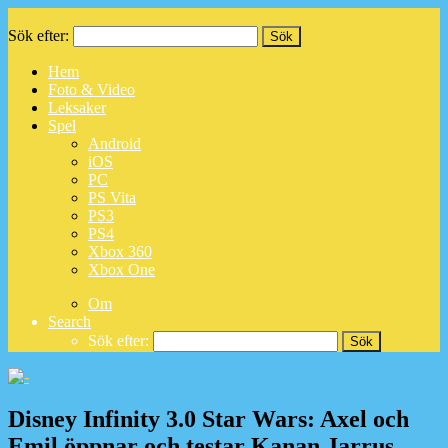
Skip to content
Sök efter:
Hem
Foto & Video
Leksaker
Spel
Android
iOS
PC
PS Vita
PS3
PS4
Xbox 360
Xbox One
Om
Search
Sök efter:
Disney Infinity 3.0 Star Wars: Axel och
Emil öppnar och testar Kanan Jarrus