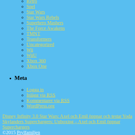
Retro
Spel
Star Wars
Star Wars Rebels
Superhero Mashers
The Force Awakens
TMNT
Transformers
Uncategorized
Wii
WiiU
Xbox 360
Xbox One
Meta
Logga in
Inlägg via
RSS
Kommentarer via
RSS
WordPress.org
Disney Infinity 3.0 Star Wars: Axel och Emil öppnar och testar Yoda
Skylanders Superchargers: Unboxing – Axel och Emil öppnar
Superchargers
©2015
Prylfamiljen