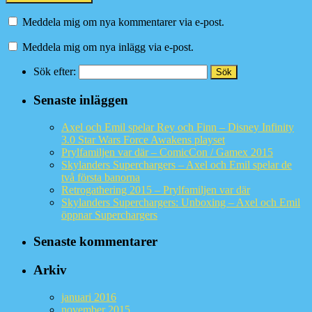
Meddela mig om nya kommentarer via e-post.
Meddela mig om nya inlägg via e-post.
Sök efter:
Senaste inläggen
Axel och Emil spelar Rey och Finn – Disney Infinity
3.0 Star Wars Force Awakens playset
Prylfamiljen var där – ComicCon / Gamex 2015
Skylanders Superchargers – Axel och Emil spelar de
två första banorna
Retrogathering 2015 – Prylfamiljen var där
Skylanders Superchargers: Unboxing – Axel och Emil
öppnar Superchargers
Senaste kommentarer
Arkiv
januari 2016
november 2015